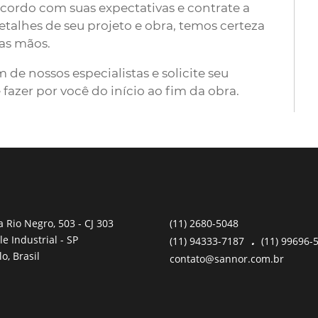
acordo com suas expectativas e contrate a
talhes de seu projeto e obra, temos certeza
as mãos.
de nossos especialistas e solicite seu
azer por você do início ao fim da obra.
 Rio Negro, 503
- CJ 303
(11)
2680-5048
le Industrial - SP
(11)
94333-7187
.
(11)
99696-
o, Brasil
contato@sannor.com.br