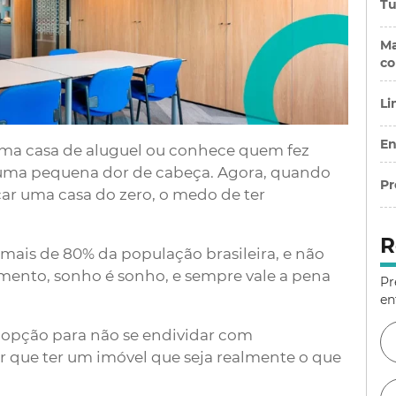
Tu
Ma
co
Li
En
ma casa de aluguel ou conhece quem fez
 uma pequena dor de cabeça. Agora, quando
Pr
r uma casa do zero, o medo de ter
R
e mais de 80% da população brasileira, e não
mento, sonho é sonho, e sempre vale a pena
Pr
en
 opção para não se endividar com
r que ter um imóvel que seja realmente o que