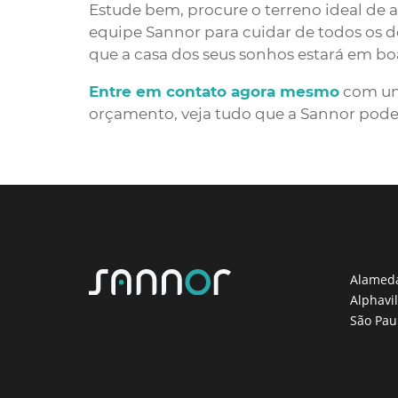
Estude bem, procure o terreno ideal de 
equipe Sannor para cuidar de todos os de
que a casa dos seus sonhos estará em bo
Entre em contato agora mesmo
com um 
orçamento, veja tudo que a Sannor pode f
Alameda
Alphavil
São Paul