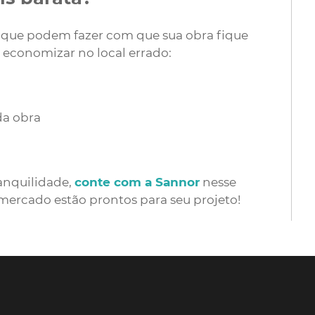
s que podem fazer com que sua obra fique
 economizar no local errado:
da obra
ranquilidade,
conte com a Sannor
nesse
mercado estão prontos para seu projeto!