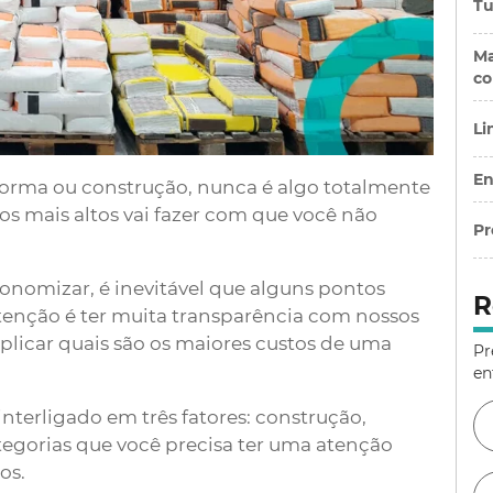
Tu
Ma
co
Li
En
forma ou construção, nunca é algo totalmente
os mais altos vai fazer com que você não
Pr
onomizar, é inevitável que alguns pontos
R
ntenção é ter muita transparência com nossos
explicar quais são os maiores custos de uma
Pr
en
nterligado em três fatores: construção,
ategorias que você precisa ter uma atenção
os.