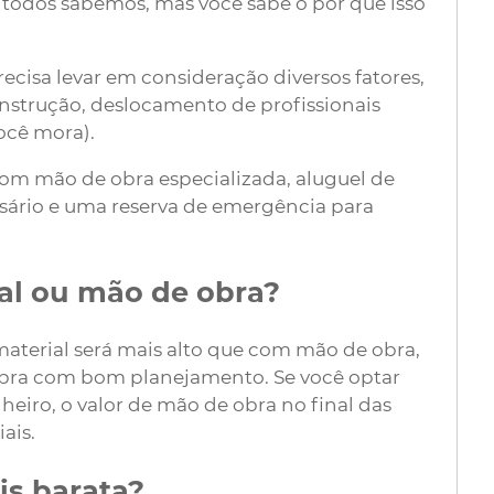
 todos sabemos, mas você sabe o por que isso
recisa levar em consideração diversos fatores,
nstrução, deslocamento de profissionais
ocê mora).
 com mão de obra especializada, aluguel de
sário e uma reserva de emergência para
ial ou mão de obra?
aterial será mais alto que com mão de obra,
obra com bom planejamento. Se você optar
eiro, o valor de mão de obra no final das
ais.
is barata?