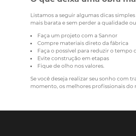
Listamos a seguir algumas dicas simple
mais barata e sem perder a qualidade ou
Faça um projeto com a Sannor
Compre materiais direto da fábrica
Faça o possível para reduzir o tempo 
Evite construção em etapas
Fique de olho nos valores.
Se você deseja realizar seu sonho com t
momento, os melhores profissionais do 